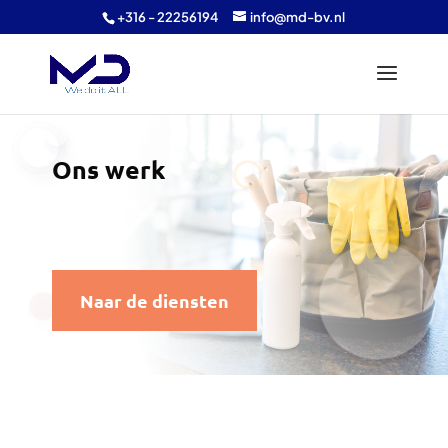
+316 - 22256194
info@md-bv.nl
Ons werk
Naar de diensten